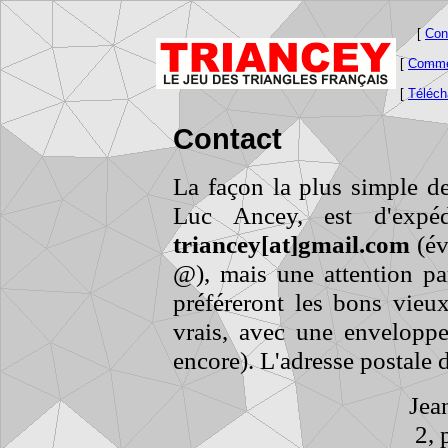
[
Cons
[
Commen
[
Téléch
Contact
La façon la plus simple de
Luc Ancey, est d'expéd
triancey[at]gmail.com
(év
@), mais une attention par
préféreront les bons vieux
vrais, avec une enveloppe
encore). L'adresse postale d
Jea
2, 